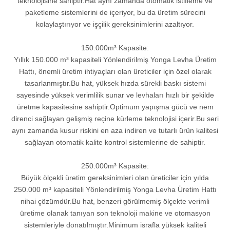
teknolojisine sahiptir.Hat aynı zamanda otomatik istifleme ve
paketleme sistemlerini de içeriyor, bu da üretim sürecini
kolaylaştırıyor ve işçilik gereksinimlerini azaltıyor.
150.000m³ Kapasite:
Yıllık 150.000 m³ kapasiteli Yönlendirilmiş Yonga Levha Üretim
Hattı, önemli üretim ihtiyaçları olan üreticiler için özel olarak
tasarlanmıştır.Bu hat, yüksek hızda sürekli baskı sistemi
sayesinde yüksek verimlilik sunar ve levhaları hızlı bir şekilde
üretme kapasitesine sahiptir.Optimum yapışma gücü ve nem
direnci sağlayan gelişmiş reçine kürleme teknolojisi içerir.Bu seri
aynı zamanda kusur riskini en aza indiren ve tutarlı ürün kalitesi
sağlayan otomatik kalite kontrol sistemlerine de sahiptir.
250.000m³ Kapasite:
Büyük ölçekli üretim gereksinimleri olan üreticiler için yılda
250.000 m³ kapasiteli Yönlendirilmiş Yonga Levha Üretim Hattı
nihai çözümdür.Bu hat, benzeri görülmemiş ölçekte verimli
üretime olanak tanıyan son teknoloji makine ve otomasyon
sistemleriyle donatılmıştır.Minimum israfla yüksek kaliteli