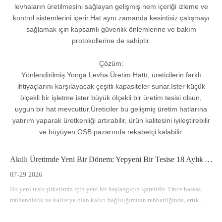
levhaların üretilmesini sağlayan gelişmiş nem içeriği izleme ve
kontrol sistemlerini içerir.Hat aynı zamanda kesintisiz çalışmayı
sağlamak için kapsamlı güvenlik önlemlerine ve bakım
protokollerine de sahiptir.
Çözüm:
Yönlendirilmiş Yonga Levha Üretim Hattı, üreticilerin farklı
ihtiyaçlarını karşılayacak çeşitli kapasiteler sunar.İster küçük
ölçekli bir işletme ister büyük ölçekli bir üretim tesisi olsun,
uygun bir hat mevcuttur.Üreticiler bu gelişmiş üretim hatlarına
yatırım yaparak üretkenliği artırabilir, ürün kalitesini iyileştirebilir
ve büyüyen OSB pazarında rekabetçi kalabilir.
Akıllı Üretimde Yeni Bir Dönem: Yepyeni Bir Tesise 18 Aylık Yolculuğumuz
07-29 2026
Bu yeni tesis şirketimiz için yeni bir başlangıcın işaretidir. 'Önce hassas
mühendislik ve kalite'ye olan kalıcı bağlılığımızın rehberliğinde, artık
dünya çapındaki ahşap bazlı panel endüstrisi için verimli, dayanıklı ve
yenilikçi makine çözümleri sunmak için her zamankinden daha iyi donanıma