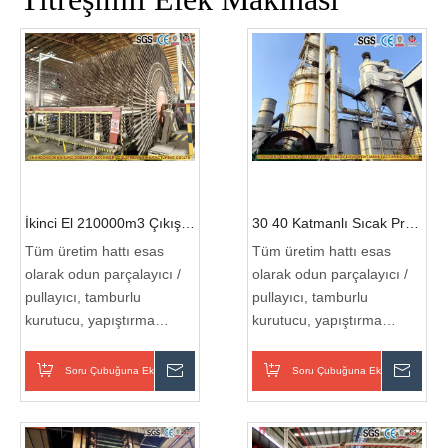
İkinci El 210000m3 Çıkışlı
30 40 Katmanlı Sıcak Pres
MDF HDF Sunta Üretim
ile Kullanılan 210000cbm
Tüm üretim hattı esas
Tüm üretim hattı esas
Hattı
Yıllık Çıkış Sunta MDF
olarak odun parçalayıcı /
olarak odun parçalayıcı /
HDF Üretim Hattı
pullayıcı, tamburlu
pullayıcı, tamburlu
kurutucu, yapıştırma
kurutucu, yapıştırma
sistemi, şekillendirme
sistemi, şekillendirme
makinesi, ön baskı
makinesi, ön baskı
Soru Çubuğuna Ekle
Sor
Soru Çubuğuna Ekle
Sor
makinesi, kesme makinesi,
makinesi, kesme makinesi,
sıcak pres, zımpara
sıcak pres, zımpara
makinesini içerir ve bu
makinesini içerir ve bu