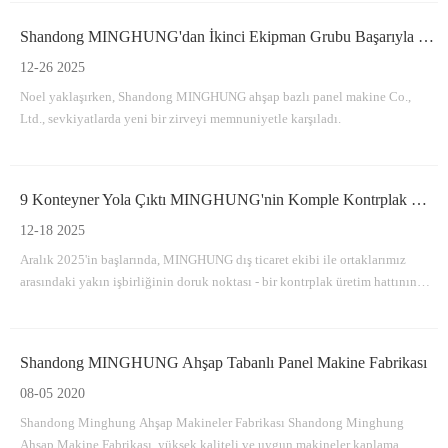
sahibiz.
Shandong MINGHUNG'dan İkinci Ekipman Grubu Başarıyla Gönderildi
12-26 2025
Noel yaklaşırken, Shandong MINGHUNG ahşap bazlı panel makine Co.,
Ltd., sevkiyatlarda yeni bir zirveyi memnuniyetle karşıladı.
9 Konteyner Yola Çıktı MINGHUNG'nin Komple Kontrplak Üretim Hattı Başarıyla Ayrıldı
12-18 2025
Aralık 2025'in başlarında, MINGHUNG dış ticaret ekibi ile ortaklarımız
arasındaki yakın işbirliğinin doruk noktası - bir kontrplak üretim hattının
temel ekipmanıyla tamamen dolu 9 konteyner.
Shandong MINGHUNG Ahşap Tabanlı Panel Makine Fabrikası
08-05 2020
Shandong Minghung Ahşap Makineler Fabrikası Shandong Minghung
Ahşap Makine Fabrikası, yüksek kaliteli ve uygun makineler kaplama