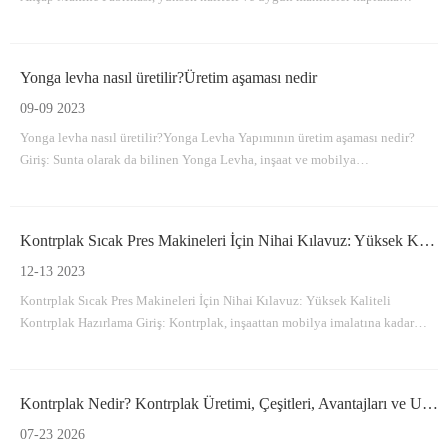
makinesi, kaplama bir splicing makinesi sağlamaya adanmış Linyi City,
Çin'de kontrplak makineleri üretir.
Yonga levha nasıl üretilir?Üretim aşaması nedir
09-09 2023
Yonga levha nasıl üretilir?Yonga Levha Yapımının üretim aşaması nedir?
Giriş: Sunta olarak da bilinen Yonga Levha, inşaat ve mobilya
endüstrilerinde yaygın olarak kullanılan çok yönlü ve uygun maliyetli bir
malzemedir.Ahşap parçacıklarının ve yapıştırıcının bir araya sıkıştırılmasıyla
yapılır.
Kontrplak Sıcak Pres Makineleri İçin Nihai Kılavuz: Yüksek Kaliteli Kontrplak Üretimi
12-13 2023
Kontrplak Sıcak Pres Makineleri İçin Nihai Kılavuz: Yüksek Kaliteli
Kontrplak Hazırlama Giriş: Kontrplak, inşaattan mobilya imalatına kadar
çeşitli endüstrilerde çok yönlü ve yaygın olarak kullanılan bir
malzemedir.Perde arkasında kontrplak sıcak pres makineleri üretim
süreçlerinde çok önemli bir rol oynuyor
Kontrplak Nedir? Kontrplak Üretimi, Çeşitleri, Avantajları ve Uygulama Alanları
07-23 2026