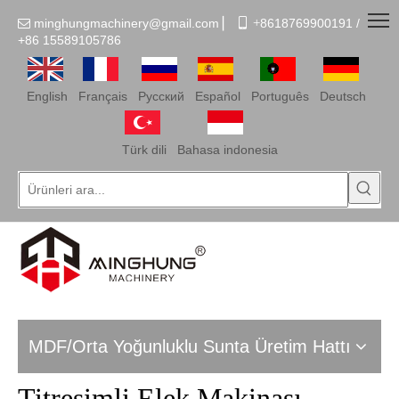
minghungmachinery@gmail.com
▏
 +
8618769900191 /

+86
15589105786
English
Français
Pусский
Español
Português
Deutsch
Türk dili
Bahasa indonesia
MDF/Orta Yoğunluklu Sunta Üretim Hattı
Titreşimli Elek Makinası