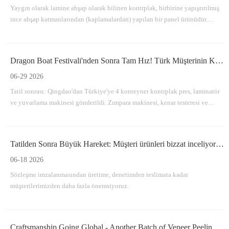
Yaygın olarak lamine ahşap olarak bilinen kontrplak, birbirine yapıştırılmış
ince ahşap katmanlarından (kaplamalardan) yapılan bir panel ürünüdür.
Tanımlayıcı özelliği, bitişik katmanların damarlarının birbirine dik açılarda
yönlendirilmiş olmasıdır.
Dragon Boat Festivali'nden Sonra Tam Hız! Türk Müşterinin Kontrplak Ekipmanları Sete Girdi
06-29 2026
Tatil sonrası: Qingdao'dan Türkiye'ye 4 konteyner kontrplak pres, laminatör
ve yuvarlama makinesi gönderildi. Zımpara makinesi, kenar testeresi ve
istifleyici artık üretimde; zamanında teslimat garantisi. Uçtan uca tam üretim
hattı desteği.
Tatilden Sonra Büyük Hareket: Müşteri ürünleri bizzat inceliyor - Kontrplak Makinelerimiz Gönderime Hazır!
06-18 2026
Sözleşme imzalanmasından üretime, denetimden teslimata kadar
müşterilerimizden daha fazla önemsiyoruz.
Craftsmanship Going Global - Another Batch of Veneer Peeling Machine & Auxiliary Equipment Shipped To Qingdao Port