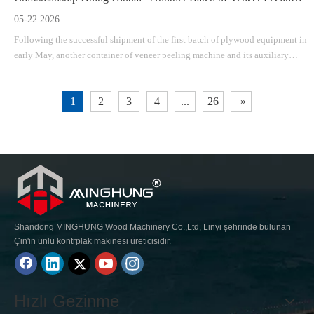
05-22 2026
Following the successful shipment of the first batch of plywood equipment in
early May, another container of veneer peeling machine and its auxiliary
facilities was smoothly dispatched to Qingdao Port on May 21. The
equipment will soon be shipped overseas and delivered to the customer.
1
2
3
4
...
26
»
Shandong MINGHUNG Wood Machinery Co.,Ltd, Linyi şehrinde bulunan
Çin'in ünlü kontrplak makinesi üreticisidir.
Hızlı Gezinme